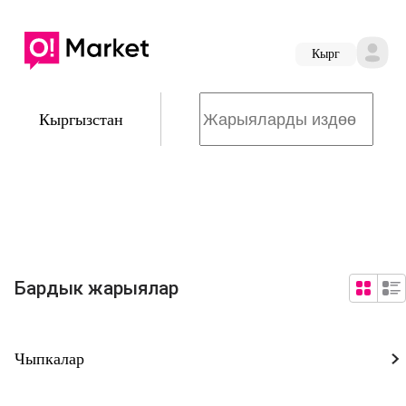
Кырг
Кыргызстан
Бардык жарыялар
Чыпкалар