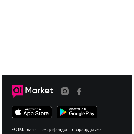
«О!Маркет» – смартфондон товарларды же