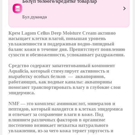
Бөлүп төлөөгө/кредитке товарлар
Бул дүкөндө
Крем Lagom Cellus Deep Moisture Cream активно 
насыщает клетки влагой, повышая уровень 
увлажненности и поддерживая водно-липидный 
баланс кожи в течение дня. Препятствует появлению 
сухости и обезвоженности, успокаивает раздражения.

Средство содержит запатентованный компонент 
Aqualicia, который стимулирует активность и 
выработку особых белков  —  аквапоринов, 
работающих, как водные каналы: аквапорины 
помогают транспортировать влагу в глубокие слои 
эпидермиса. 

NMF — это комплекс аминокислот, минералов и 
пептидов, который находится в клетках эпидермиса 
и отвечает за сохранение влаги в коже. Под 
влиянием различных факторов в организме 
постепенно возникает нехватка натурального 
увлажнения, из-за чего кожа теряет упругость и 