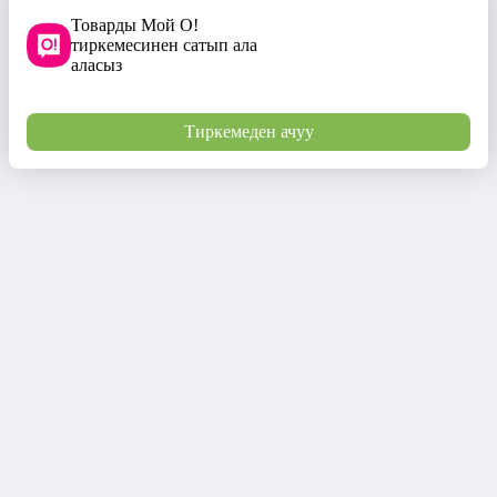
Товарды Мой О!
тиркемесинен сатып ала
аласыз
Тиркемеден ачуу