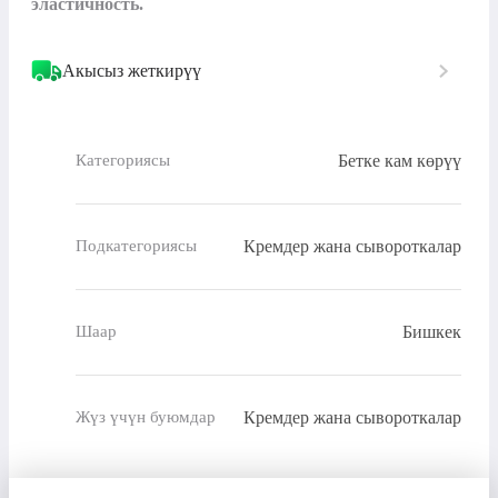
эластичность.
Акысыз жеткирүү
Бетке кам көрүү
Категориясы
Кремдер жана сывороткалар
Подкатегориясы
Бишкек
Шаар
Кремдер жана сывороткалар
Жүз үчүн буюмдар