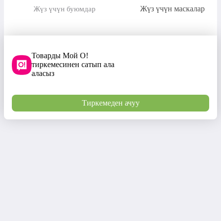
Жүз үчүн маскалар
Жүз үчүн буюмдар
Товарды Мой О!
тиркемесинен сатып ала
аласыз
Тиркемеден ачуу