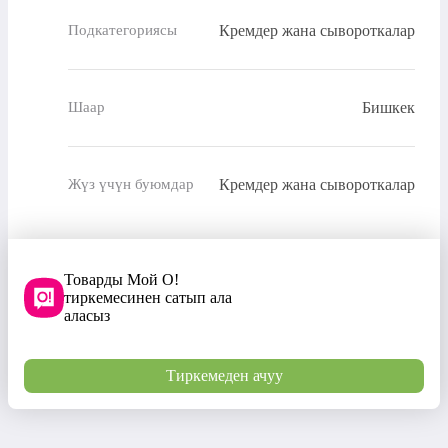
Кремдер жана сывороткалар
Подкатегориясы
Бишкек
Шаар
Кремдер жана сывороткалар
Жүз үчүн буюмдар
Товарды Мой О!
тиркемесинен сатып ала
аласыз
Тиркемеден ачуу