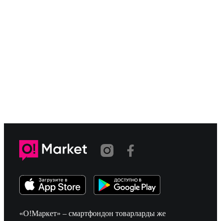
«О!Маркет» – смартфондон товарларды же