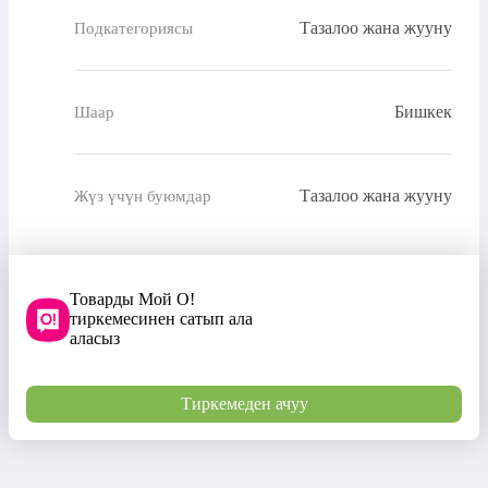
Тазалоо жана жууну
Подкатегориясы
Бишкек
Шаар
Тазалоо жана жууну
Жүз үчүн буюмдар
Товарды Мой О!
тиркемесинен сатып ала
аласыз
Тиркемеден ачуу