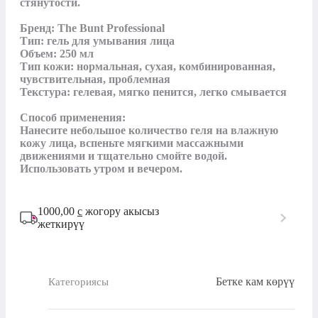
стянутости. 

Бренд: The Bunt Professional

Тип: гель для умывания лица

Объем: 250 мл

Тип кожи: нормальная, сухая, комбинированная, 
чувствительная, проблемная

Текстура: гелевая, мягко пенится, легко смывается

Способ применения:

Нанесите небольшое количество геля на влажную 
кожу лица, вспеньте мягкими массажными 
движениями и тщательно смойте водой. 
Использовать утром и вечером.
1000,00
с
жогору акысыз
жеткирүү
Бетке кам көрүү
Категориясы