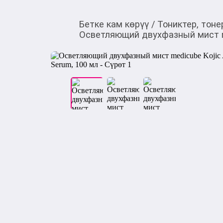
Бетке кам көрүү
/
Тониктер, тоне
Осветляющий двухфазный мист medi