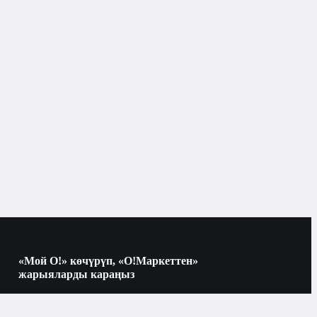
Тониктер, тонерлер, термалдык суу
«Мой О!» көчүрүп, «О!Маркеттен»
жарыяларды караңыз
Көчүрүү үчүн камераны QR-кодго
багыттаңыз