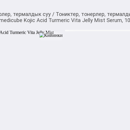
рлер, термалдык суу
/
Тониктер, тонерлер, термалд
cube Kojic Acid Turmeric Vita Jelly Mist Serum, 1
1 400,00
c
Товарды Мой О!
тиркемесинен сатып ала
Осветляющий двухфаз
аласыз
Turmeric Vita Jelly Mi
Осветляющий двухфазный мис
Turmeric Vita Jelly Mist Se
выраженность пигментации. 
ощущение сухости. Обладае
гидролат и масло облепихи,
экстракты куркумы и сливы 
Объём: 100 мл

Подходит для всех типов кож