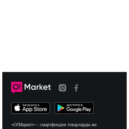
«О!Маркет» – смартфондон товарларды же