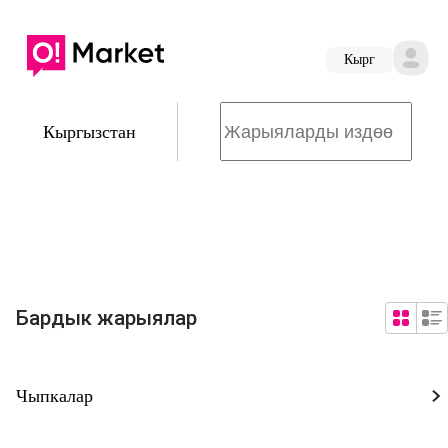
Кырг
Кыргызстан
Бардык жарыялар
Чыпкалар