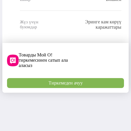
Эринге кам көрүү
Жүз үчүн
буюмдар
каражаттары
Товарды Мой О!
тиркемесинен сатып ала
аласыз
Тиркемеден ачуу