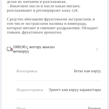
делая их мягкими и разглаживая. 

 - Кокосовое масло и масло какао питают, 
разглаживают и регенерируют кожу губ. 

Средство обогащено фруктовыми экстрактами, в 
том числе экстрактами малины и винограда, 
которые питают и снимают раздражения. Обладает 
тонким, фруктовым ароматом.
1000,00
с
жогору акысыз
жеткирүү
Бетке кам көрүү
Категориясы
Эринге кам көрүү каражаттары
Подкатегориясы
Бишкек
Шаар