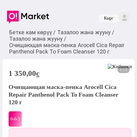
Кырг
Бетке кам көрүү
/
Тазалоо жана жууну
/
Тазалоо жана жууну
/
Очищающая маска-пенка Arocell Cica Repair
Panthenol Pack To Foam Cleanser 120 г
1 / 2
1 350,00
c
Очищающая маска-пенка Arocell Cica
Repair Panthenol Pack To Foam Cleanser
120 г
0-0-
3