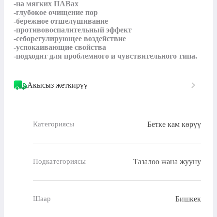
-на мягких ПАВах

-глубокое очищение пор

-бережное отшелушивание

-противовоспалительный эффект

-себорегулирующее воздействие

-успокаивающие свойства

-подходит для проблемного и чувствительного типа.
Акысыз жеткирүү
Бетке кам көрүү
Категориясы
Тазалоо жана жууну
Подкатегориясы
Бишкек
Шаар