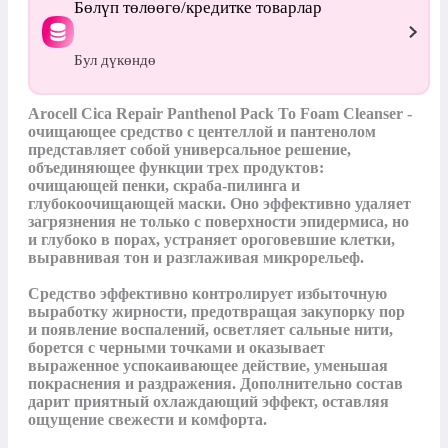
Бөлүп төлөөгө/кредитке товарлар
Бул дүкөндө
Arocell Cica Repair Panthenol Pack To Foam Cleanser - 
очищающее средство с центеллой и пантенолом 
представляет собой универсальное решение, 
объединяющее функции трех продуктов: 
очищающей пенки, скраба-пилинга и 
глубокоочищающей маски. Оно эффективно удаляет 
загрязнения не только с поверхности эпидермиса, но 
и глубоко в порах, устраняет ороговевшие клетки, 
выравнивая тон и разглаживая микрорельеф.

Средство эффективно контролирует избыточную 
выработку жирности, предотвращая закупорку пор 
и появление воспалений, осветляет сальные нити, 
борется с черными точками и оказывает 
выраженное успокаивающее действие, уменьшая 
покраснения и раздражения. Дополнительно состав 
дарит приятный охлаждающий эффект, оставляя 
ощущение свежести и комфорта.
