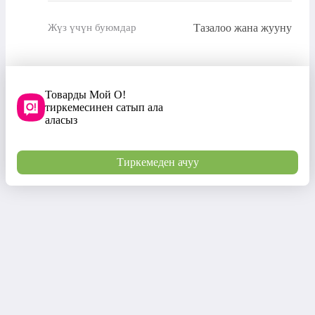
Тазалоо жана жууну
Жүз үчүн буюмдар
Товарды Мой О!
тиркемесинен сатып ала
аласыз
Тиркемеден ачуу