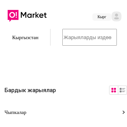
Кырг
Кыргызстан
Бардык жарыялар
Чыпкалар