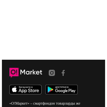
«О!Маркет» – смартфондон товарларды же