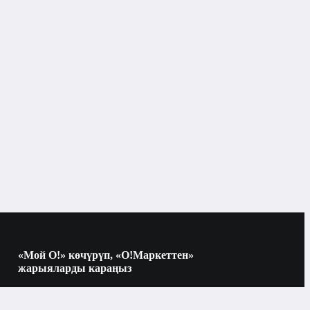
Тониктер, тонерлер, термалдык суу
«Мой О!» көчүрүп, «О!Маркеттен»
жарыяларды караңыз
Көчүрүү үчүн камераны QR-кодго
багыттаңыз