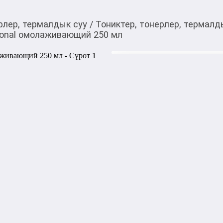
рлер, термалдык суу
/
Тониктер, тонерлер, термалд
sional омолаживающий 250 мл
735,00
c
Товарды Мой О!
тиркемесинен сатып ала
Тоник для лица The B
аласыз
250 мл
Тоник для лица The Bunt Pr
завершает этап очищения ко
дальнейшему уходу. Помогае
свежий и гладкий вид.

Бренд: The Bunt Professional

Тип продукта: тоник для ли
Объём: 250 мл

Активные компоненты: вита
тирозин), гликолевая кисло
экстракт алоэ вера
