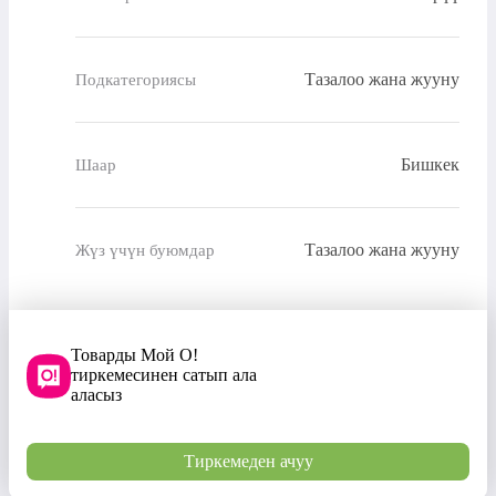
Тазалоо жана жууну
Подкатегориясы
Бишкек
Шаар
Тазалоо жана жууну
Жүз үчүн буюмдар
Товарды Мой О!
тиркемесинен сатып ала
аласыз
Тиркемеден ачуу