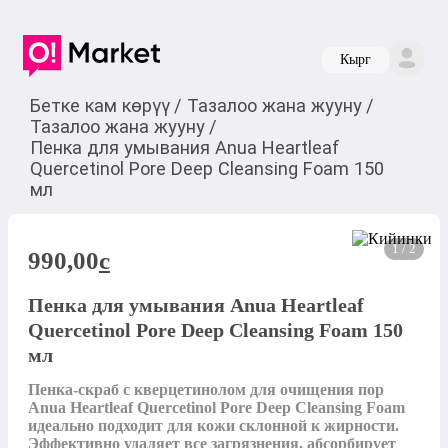
Кырг
Бетке кам көрүү
/
Тазалоо жана жууну
/
Тазалоо жана жууну
/
Пенка для умывания Anua Heartleaf
Quercetinol Pore Deep Cleansing Foam 150
мл
1 / 2
990,00
c
Пенка для умывания Anua Heartleaf
Quercetinol Pore Deep Cleansing Foam 150
мл
Пенка-скраб с кверцетинолом для очищения пор 
Anua Heartleaf Quercetinol Pore Deep Cleansing Foam 
идеально подходит для кожи склонной к жирности. 
Эффективно удаляет все загрязнения, абсорбирует 