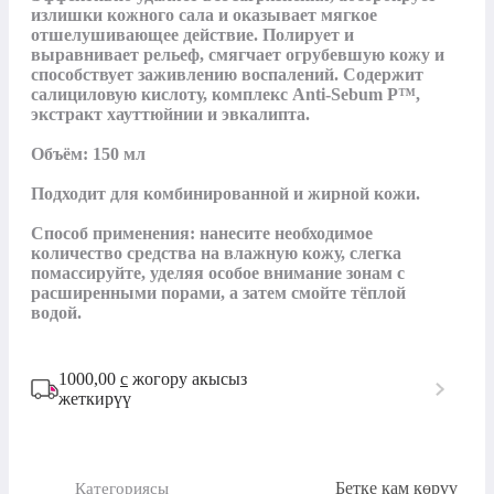
излишки кожного сала и оказывает мягкое 
отшелушивающее действие. Полирует и 
выравнивает рельеф, смягчает огрубевшую кожу и 
способствует заживлению воспалений. Содержит 
салициловую кислоту, комплекс Anti-Sebum P™, 
экстракт хауттюйнии и эвкалипта.

Объём: 150 мл

Подходит для комбинированной и жирной кожи.

Способ применения: нанесите необходимое 
количество средства на влажную кожу, слегка 
помассируйте, уделяя особое внимание зонам с 
расширенными порами, а затем смойте тёплой 
водой.
1000,00
с
жогору акысыз
жеткирүү
Бетке кам көрүү
Категориясы