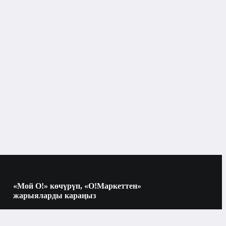
Бетке кам көрүү
Тазалоо жана жууну
Бишкек
Тазалоо жана жууну
«Мой О!» көчүрүп, «О!Маркеттен»
жарыяларды караңыз
Көчүрүү үчүн камераны QR-кодго
багыттаңыз