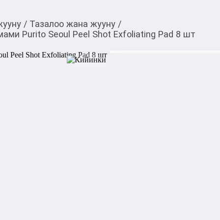
жууну
/
Тазалоо жана жууну
/
ми Purito Seoul Peel Shot Exfoliating Pad 8 шт
150,00
c
Товарды Мой О!
тиркемесинен сатып ала
Пилинг-пэды с кислот
аласыз
Shot Exfoliating Pad 8
0-0-
3
Бөлүп төлөөгө/креди
Бул дүкөндө