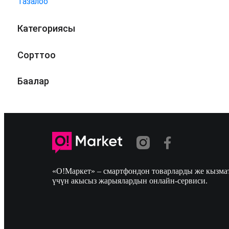
Тазалоо
Категориясы
Сорттоо
Баалар
«О!Маркет» – смартфондон товарларды же кызмат
үчүн акысыз жарыялардын онлайн-сервиси.