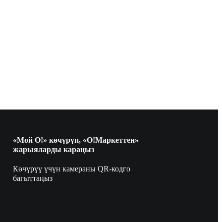
«Мой О!» көчүрүп, «О!Маркеттен»
жарыяларды караңыз
Көчүрүү үчүн камераны QR-кодго
багыттаңыз