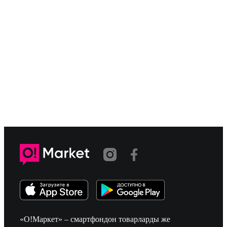
«О!Маркет» – смартфондон товарларды же