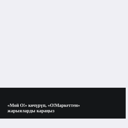
«Мой О!» көчүрүп, «О!Маркеттен»
жарыяларды караңыз
Көчүрүү үчүн камераны QR-кодго
багыттаңыз