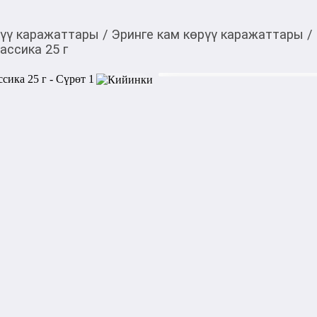
рүү каражаттары
/
Эринге кам көрүү каражаттары
/
ассика 25 г
450,00
c
Товарды Мой О!
тиркемесинен сатып ала
Бальзам для губ Pure 
аласыз
Бальзам для губ Pure Paw P
кожу губ и сухие участки ли
базового ухода.

Характеристики:

Назначение: Уменьшение су
кожи губ и локальных сухих 
Активные компоненты: Экст
базе вазелина и восков для
восстановления кожи.

Безопасность: Подходит для
универсальная формула без 