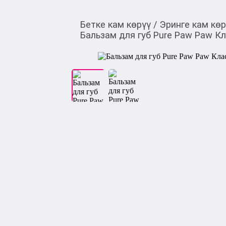
Бетке кам көрүү
/
Эринге кам кө
Бальзам для губ Pure Paw Paw Кл