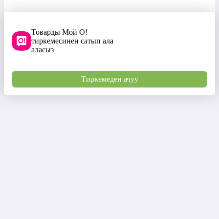
Товарды Мой О!
тиркемесинен сатып ала
аласыз
Тиркемеден ачуу