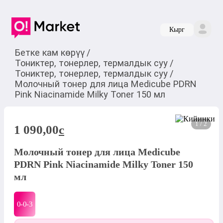
Кырг
Бетке кам көрүү
/
Тониктер, тонерлер, термалдык суу
/
Тониктер, тонерлер, термалдык суу
/
Молочный тонер для лица Medicube PDRN
Pink Niacinamide Milky Toner 150 мл
1 / 2
1 090,00
c
Молочный тонер для лица Medicube
PDRN Pink Niacinamide Milky Toner 150
мл
0-0-
3