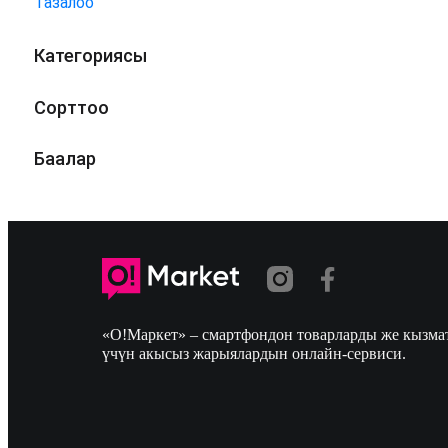
Тазалоо
Категориясы
Сорттоо
Баалар
«О!Маркет» – смартфондон товарларды же кызмат
үчүн акысыз жарыялардын онлайн-сервиси.