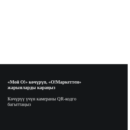
«Мой О!» көчүрүп, «О!Маркеттен»
жарыяларды караңыз
Көчүрүү үчүн камераны QR-кодго
багыттаңыз