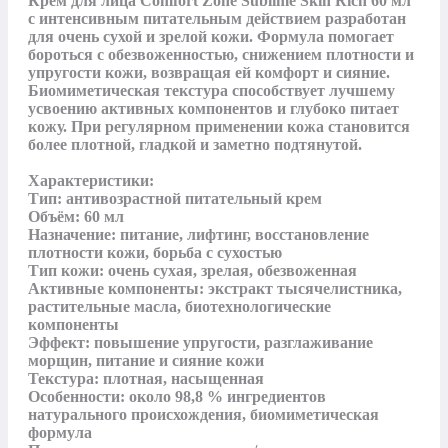
Крем для лица Comfort Zone Sublime Skin Rich 60 мл 
с интенсивным питательным действием разработан 
для очень сухой и зрелой кожи. Формула помогает 
бороться с обезвоженностью, снижением плотности и 
упругости кожи, возвращая ей комфорт и сияние. 
Биомиметическая текстура способствует лучшему 
усвоению активных компонентов и глубоко питает 
кожу. При регулярном применении кожа становится 
более плотной, гладкой и заметно подтянутой.

Характеристики:

Тип: антивозрастной питательный крем

Объём: 60 мл

Назначение: питание, лифтинг, восстановление 
плотности кожи, борьба с сухостью

Тип кожи: очень сухая, зрелая, обезвоженная

Активные компоненты: экстракт тысячелистника, 
растительные масла, биотехнологические 
компоненты

Эффект: повышение упругости, разглаживание 
морщин, питание и сияние кожи

Текстура: плотная, насыщенная

Особенности: около 98,8 % ингредиентов 
натурального происхождения, биомиметическая 
формула
