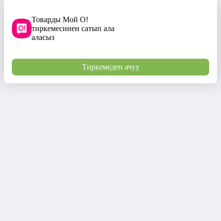
Товарды Мой О!
тиркемесинен сатып ала
аласыз
Тиркемеден ачуу