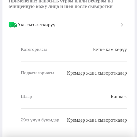
Применение: наносить утром и/или вечером на 
очищенную кожу лица и шеи после сыворотки
Акысыз жеткирүү
Бетке кам көрүү
Категориясы
Кремдер жана сывороткалар
Подкатегориясы
Бишкек
Шаар
Кремдер жана сывороткалар
Жүз үчүн буюмдар