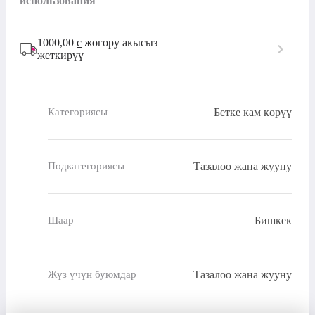
использования
1000,00
с
жогору акысыз
жеткирүү
Бетке кам көрүү
Категориясы
Тазалоо жана жууну
Подкатегориясы
Бишкек
Шаар
Тазалоо жана жууну
Жүз үчүн буюмдар