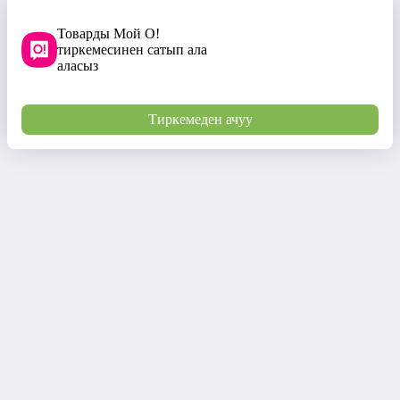
Товарды Мой О!
тиркемесинен сатып ала
аласыз
Тиркемеден ачуу