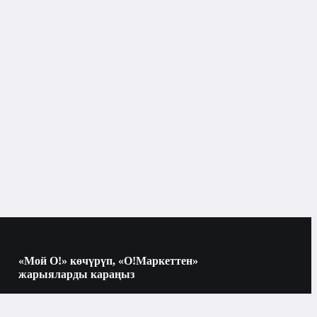
Бетке кам көрүү
Тониктер, тонерлер, термалдык суу
Бишкек
Тониктер, тонерлер, термалдык суу
«Мой О!» көчүрүп, «О!Маркеттен»
жарыяларды караңыз
Көчүрүү үчүн камераны QR-кодго
багыттаңыз