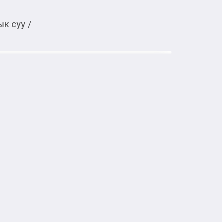
ык суу
/
Тиркемеден ачуу
iodance Vita Niacinamide 60 шт 140
тке товарлар