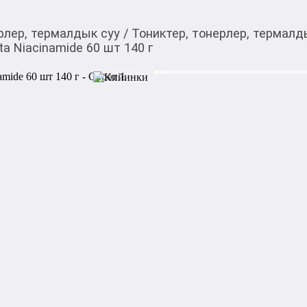
рлер, термалдык суу
/
Тониктер, тонерлер, термалд
a Niacinamide 60 шт 140 г
1 800,00
c
Товарды Мой О!
тиркемесинен сатып ала
Тонер-пэды для лица B
аласыз
г
0-0-
6
Бөлүп төлөөгө/креди
Бул дүкөндө