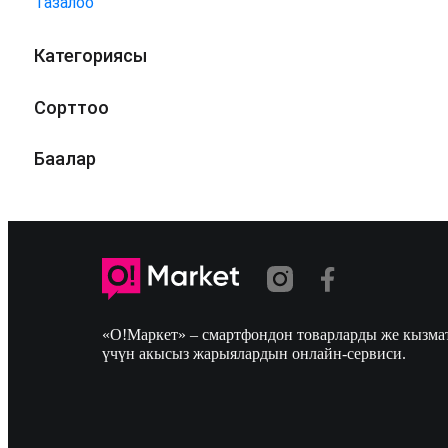
Тазалоо
Категориясы
Сорттоо
Баалар
«О!Маркет» – смартфондон товарларды же кызмат
үчүн акысыз жарыялардын онлайн-сервиси.