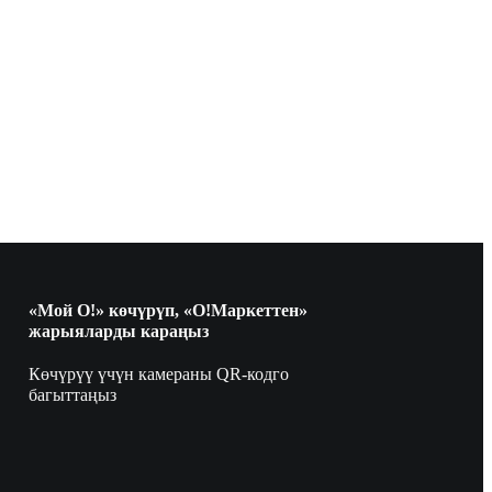
«Мой О!» көчүрүп, «О!Маркеттен»
жарыяларды караңыз
Көчүрүү үчүн камераны QR-кодго
багыттаңыз