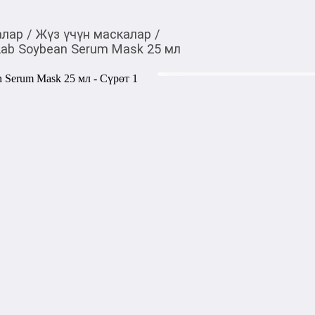
алар
/
Жүз үчүн маскалар
/
Lab Soybean Serum Mask 25 мл
130,00
c
Товарды Мой О!
тиркемесинен сатып ала
Тканевая маска для л
аласыз
Mask 25 мл
0-0-
6
Бөлүп төлөөгө/креди
Бул дүкөндө