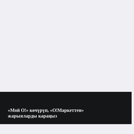
Жүз үчүн маскалар
Бишкек
Жүз үчүн маскалар
«Мой О!» көчүрүп, «О!Маркеттен»
жарыяларды караңыз
Көчүрүү үчүн камераны QR-кодго
багыттаңыз