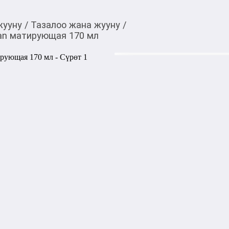
жууну
/
Тазалоо жана жууну
/
san матирующая 170 мл
225,00
c
Товарды Мой О!
тиркемесинен сатып ала
Мусс-пенка для умыв
аласыз
0-0-
3
Бөлүп төлөөгө/креди
Бул дүкөндө
Артикул: 42871
