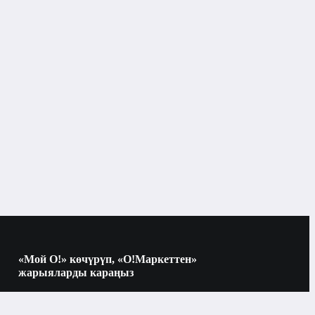
Тазалоо жана жууну
Бишкек
Тазалоо жана жууну
«Мой О!» көчүрүп, «О!Маркеттен»
жарыяларды караңыз
Көчүрүү үчүн камераны QR-кодго
багыттаңыз