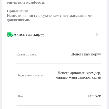
ощущение комфорта.

Применение:

Нанести на чистую сухую кожу ног массажными 
движениями.
Акысыз жеткирүү
Денеге кам көрүү
Категориясы
Денеге арналган кремдер,
Подкатегориясы
майлар жана сывороткалар
Бишкек
Шаар