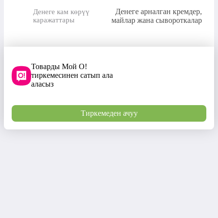
Денеге арналган кремдер,
Денеге кам көрүү
каражаттары
майлар жана сывороткалар
Товарды Мой О!
тиркемесинен сатып ала
аласыз
Тиркемеден ачуу