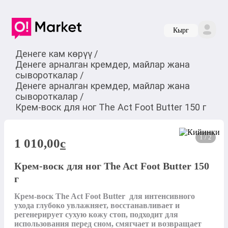
Кырг
Денеге кам көрүү
/
Денеге арналган кремдер, майлар жана
сывороткалар
/
Денеге арналган кремдер, майлар жана
сывороткалар
/
Крем-воск для ног The Act Foot Butter 150 г
1 / 2
1 010,00
c
Крем-воск для ног The Act Foot Butter 150
г
Крем-воск The Act Foot Butter  для интенсивного 
ухода глубоко увлажняет, восстанавливает и 
регенерирует сухую кожу стоп, подходит для 
использования перед сном, смягчает и возвращает 