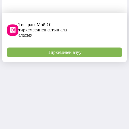
Товарды Мой О!
тиркемесинен сатып ала
аласыз
Тиркемеден ачуу