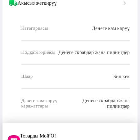
Акысыз жеткирүү
Денеге кам көрүү
Категориясы
Денеге скрабдар жана пилингдер
Подкатегориясы
Бишкек
Шаар
Денеге скрабдар жана
Денеге кам көрүү
каражаттары
пилингдер
Товарды Мой О!