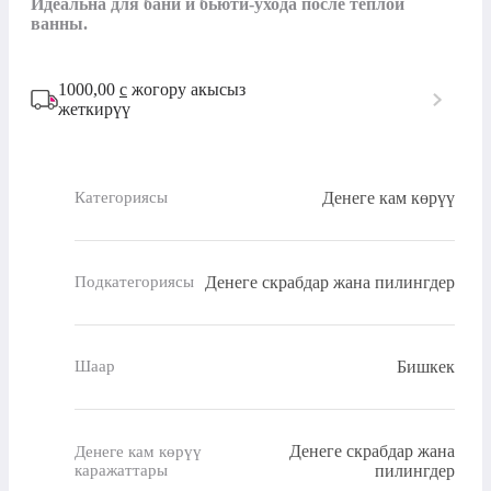
Идеальна для бани и бьюти-ухода после теплой 
ванны.
1000,00
с
жогору акысыз
жеткирүү
Денеге кам көрүү
Категориясы
Денеге скрабдар жана пилингдер
Подкатегориясы
Бишкек
Шаар
Денеге скрабдар жана
Денеге кам көрүү
каражаттары
пилингдер