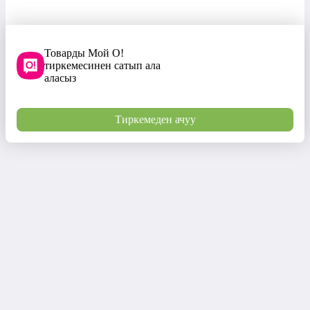
Товарды Мой О!
тиркемесинен сатып ала
аласыз
Тиркемеден ачуу