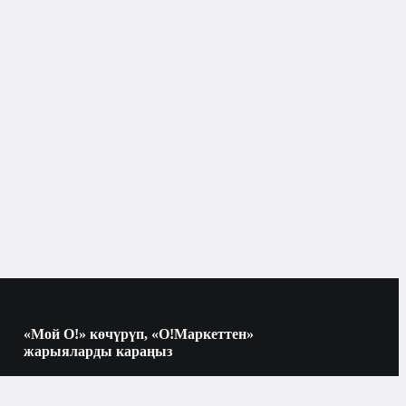
«Мой О!» көчүрүп, «О!Маркеттен»
жарыяларды караңыз
Көчүрүү үчүн камераны QR-кодго
багыттаңыз