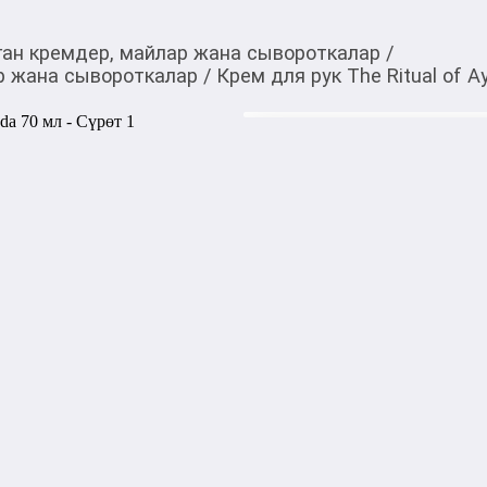
ган кремдер, майлар жана сывороткалар
/
р жана сывороткалар
/
Крем для рук The Ritual of A
2 150,00
c
Товарды Мой О!
тиркемесинен сатып ала
Крем для рук The Ritu
аласыз
0-0-
6
Бөлүп төлөөгө/креди
Бул дүкөндө
Крем для рук The Ritual of 
ароматом и ингредиентами 