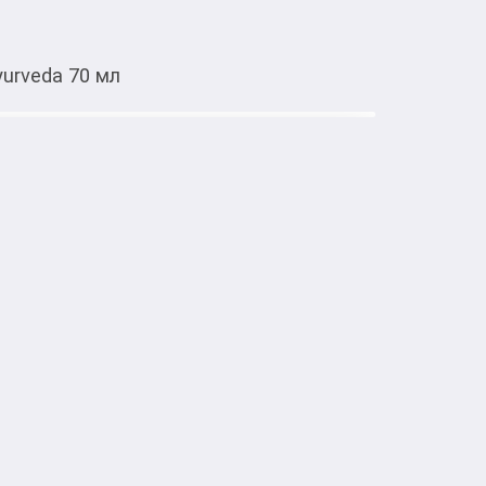
yurveda 70 мл
Тиркемеден ачуу
al of Ayurveda 70 мл
тке товарлар
Ayurveda 70 мл питательный крем для рук с 
линии Ayurveda. Увлажняет, смягчает кожу 