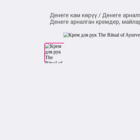
Денеге кам көрүү
/
Денеге арнал
Денеге арналган кремдер, майла