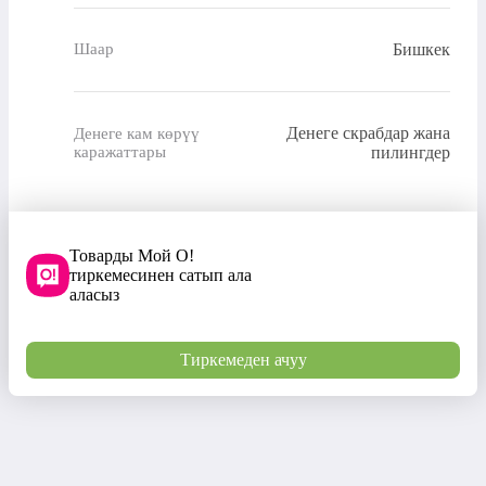
Бишкек
Шаар
Денеге скрабдар жана
Денеге кам көрүү
каражаттары
пилингдер
Товарды Мой О!
тиркемесинен сатып ала
аласыз
Тиркемеден ачуу