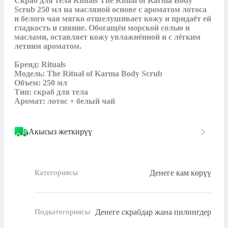
Скраб для тела Rituals The Ritual of Karma Body 
Scrub 250 мл на масляной основе с ароматом лотоса 
и белого чая мягко отшелушивает кожу и придаёт ей 
гладкость и сияние. Обогащён морской солью и 
маслами, оставляет кожу увлажнённой и с лёгким 
летним ароматом.

Бренд: Rituals

Модель: The Ritual of Karma Body Scrub

Объем: 250 мл

Тип: скраб для тела

Аромат: лотос + белый чай
Акысыз жеткирүү
Денеге кам көрүү
Категориясы
Денеге скрабдар жана пилингдер
Подкатегориясы