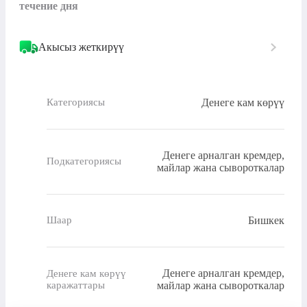
течение дня
Акысыз жеткирүү
Денеге кам көрүү
Категориясы
Денеге арналган кремдер,
Подкатегориясы
майлар жана сывороткалар
Бишкек
Шаар
Денеге арналган кремдер,
Денеге кам көрүү
каражаттары
майлар жана сывороткалар