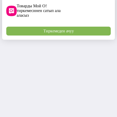
Товарды Мой О!
тиркемесинен сатып ала
аласыз
Тиркемеден ачуу