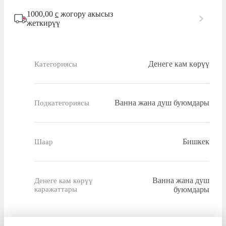
1000,00
с
жогору акысыз
жеткирүү
Денеге кам көрүү
Категориясы
Ванна жана душ буюмдары
Подкатегориясы
Бишкек
Шаар
Ванна жана душ
Денеге кам көрүү
каражаттары
буюмдары