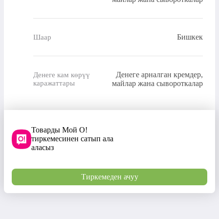
Бишкек
Шаар
Денеге арналган кремдер,
Денеге кам көрүү
каражаттары
майлар жана сывороткалар
Товарды Мой О!
тиркемесинен сатып ала
аласыз
Тиркемеден ачуу