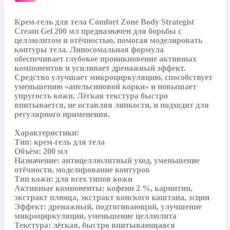
Крем-гель для тела Comfort Zone Body Strategist 
Cream Gel 200 мл предназначен для борьбы с 
целлюлитом и отёчностью, помогая моделировать 
контуры тела. Липосомальная формула 
обеспечивает глубокое проникновение активных 
компонентов и усиливает дренажный эффект. 
Средство улучшает микроциркуляцию, способствует 
уменьшению «апельсиновой корки» и повышает 
упругость кожи. Лёгкая текстура быстро 
впитывается, не оставляя липкости, и подходит для 
регулярного применения.

Характеристики:

Тип: крем-гель для тела

Объём: 200 мл

Назначение: антицеллюлитный уход, уменьшение 
отёчности, моделирование контуров

Тип кожи: для всех типов кожи

Активные компоненты: кофеин 2 %, карнитин, 
экстракт плюща, экстракт конского каштана, эсцин

Эффект: дренажный, подтягивающий, улучшение 
микроциркуляции, уменьшение целлюлита

Текстура: лёгкая, быстро впитывающаяся
