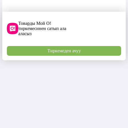
Товарды Мой О!
тиркемесинен сатып ала
аласыз
Тиркемеден ачуу