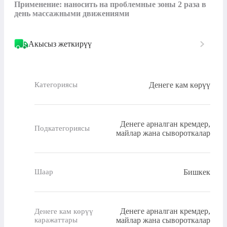
Применение: наносить на проблемные зоны 2 раза в 
день массажными движениями
Акысыз жеткирүү
Денеге кам көрүү
Категориясы
Денеге арналган кремдер,
Подкатегориясы
майлар жана сывороткалар
Бишкек
Шаар
Денеге арналган кремдер,
Денеге кам көрүү
каражаттары
майлар жана сывороткалар