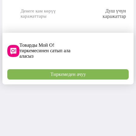
Душ үчүн
Денеге кам көрүү
каражаттары
каражаттар
Товарды Мой О!
тиркемесинен сатып ала
аласыз
Тиркемеден ачуу