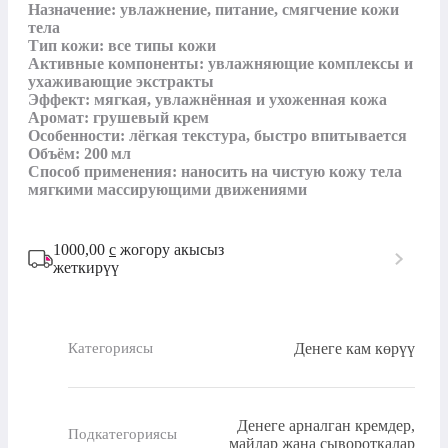
Назначение: увлажнение, питание, смягчение кожи 
тела

Тип кожи: все типы кожи

Активные компоненты: увлажняющие комплексы и 
ухаживающие экстракты

Эффект: мягкая, увлажнённая и ухоженная кожа

Аромат: грушевый крем

Особенности: лёгкая текстура, быстро впитывается

Объём: 200 мл

Способ применения: наносить на чистую кожу тела 
мягкими массирующими движениями
1000,00
с
жогору акысыз
жеткирүү
Денеге кам көрүү
Категориясы
Денеге арналган кремдер,
Подкатегориясы
майлар жана сывороткалар