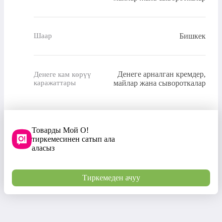
Бишкек
Шаар
Денеге арналган кремдер,
Денеге кам көрүү
каражаттары
майлар жана сывороткалар
Товарды Мой О!
тиркемесинен сатып ала
аласыз
Тиркемеден ачуу