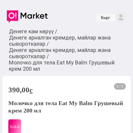
Кырг
Денеге кам көрүү
/
Денеге арналган кремдер, майлар жана
сывороткалар
/
Денеге арналган кремдер, майлар жана
сывороткалар
/
Молочко для тела Eat My Balm Грушевый
крем 200 мл
1 / 1
390,00
c
Молочко для тела Eat My Balm Грушевый
крем 200 мл
0-0-
6