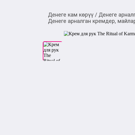
Денеге кам көрүү
/
Денеге арнал
Денеге арналган кремдер, майла