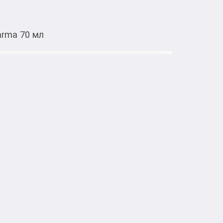
arma 70 мл
Тиркемеден ачуу
al of Karma 70 мл
тке товарлар
 Karma 70 мл питательный крем для рук с 
of Karma. Увлажняет и смягчает кожу, 