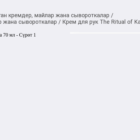
ган кремдер, майлар жана сывороткалар
/
р жана сывороткалар
/
Крем для рук The Ritual of K
1 950,00
c
Товарды Мой О!
тиркемесинен сатып ала
Крем для рук The Ritu
аласыз
0-0-
6
Бөлүп төлөөгө/креди
Бул дүкөндө
Крем для рук The Ritual of
ароматом линии The Ritual 