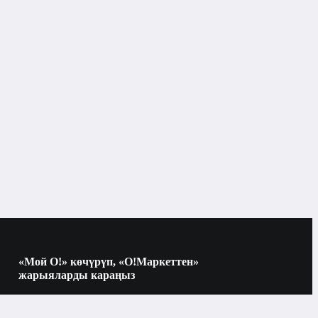
«Мой О!» көчүрүп, «О!Маркеттен»
жарыяларды караңыз
Көчүрүү үчүн камераны QR-кодго
багыттаңыз