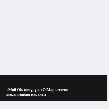
«Мой О!» көчүрүп, «О!Маркеттен»
жарыяларды караңыз
Көчүрүү үчүн камераны QR-кодго
багыттаңыз