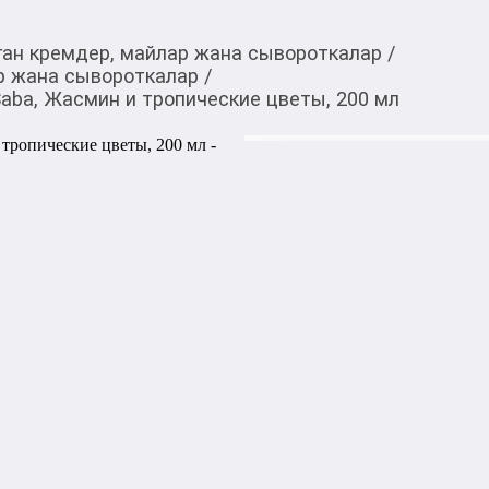
ган кремдер, майлар жана сывороткалар
/
р жана сывороткалар
/
Saba, Жасмин и тропические цветы, 200 мл
4 450,00
c
Товарды Мой О!
тиркемесинен сатып ала
Молочко для тела La 
аласыз
тропические цветы, 2
0-0-
3
Молочко для тела La Sulta
и тропических цветов увлаж
шелковистой. Благодаря сво
впитывается, оставляя неж
свежести и комфорта. Идеал