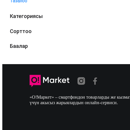
Тазалоо
Категориясы
Сорттоо
Баалар
«О!Маркет» – смартфондон товарларды же кызмат
үчүн акысыз жарыялардын онлайн-сервиси.