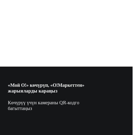
«Мой О!» көчүрүп, «О!Маркеттен»
жарыяларды караңыз
Көчүрүү үчүн камераны QR-кодго
багыттаңыз