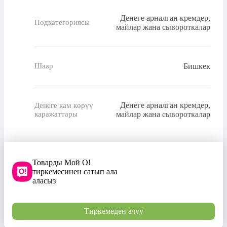
Денеге арналган кремдер,
Подкатегориясы
майлар жана сывороткалар
Бишкек
Шаар
Денеге арналган кремдер,
Денеге кам көрүү
каражаттары
майлар жана сывороткалар
Товарды Мой О!
тиркемесинен сатып ала
аласыз
Тиркемеден ачуу