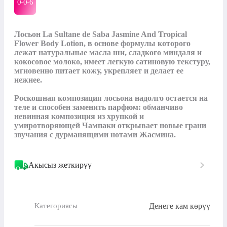
0-0-
6
Лосьон La Sultane de Saba Jasmine And Tropical 
Flower Body Lotion, в основе формулы которого 
лежат натуральные масла ши, сладкого миндаля и 
кокосовое молоко, имеет легкую сатиновую текстуру, 
мгновенно питает кожу, укрепляет и делает ее 
нежнее.

Роскошная композиция лосьона надолго остается на 
теле и способен заменить парфюм: обманчиво 
невинная композиция из хрупкой и 
умиротворяющей Чампаки открывает новые грани 
звучания с дурманящими нотами Жасмина.
Акысыз жеткирүү
Денеге кам көрүү
Категориясы