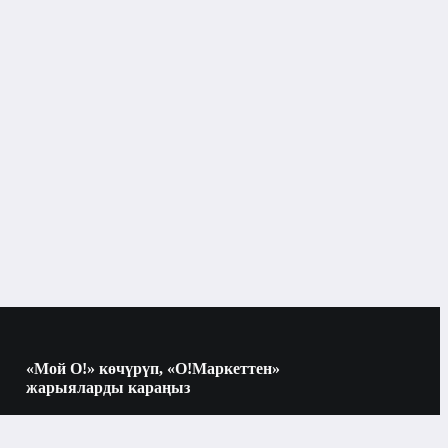
Бишкек
Денеге скрабдар жана пилингдер
аттары
«Мой О!» көчүрүп, «О!Маркеттен»
жарыяларды караңыз
Көчүрүү үчүн камераны QR-кодго
багыттаңыз