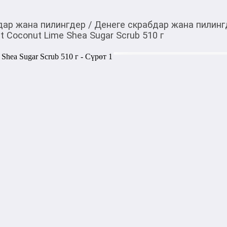
дар жана пилингдер
/
Денеге скрабдар жана пилинг
 Coconut Lime Shea Sugar Scrub 510 г
2 190,00
c
Товарды Мой О!
тиркемесинен сатып ала
Скраб сахарный для т
аласыз
Sugar Scrub 510 г
0-0-
6
Бөлүп төлөөгө/креди
Бул дүкөндө