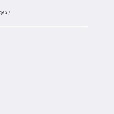
дер
/
Тиркемеден ачуу
ела Tree Hut Coconut Lime Shea
тке товарлар