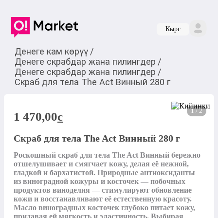
Кырг
Денеге кам көрүү
/
Денеге скрабдар жана пилингдер
/
Денеге скрабдар жана пилингдер
/
Скраб для тела The Act Винный 280 г
1 / 2
1 470,00
c
Скраб для тела The Act Винный 280 г
Роскошный скраб для тела The Act Винный бережно 
отшелушивает и смягчает кожу, делая её нежной, 
гладкой и бархатистой. Природные антиоксиданты 
из виноградной кожуры и косточек — побочных 
продуктов виноделия — стимулируют обновление 
кожи и восстанавливают её естественную красоту. 
Масло виноградных косточек глубоко питает кожу, 
придавая ей мягкость и эластичность. Выбирая 