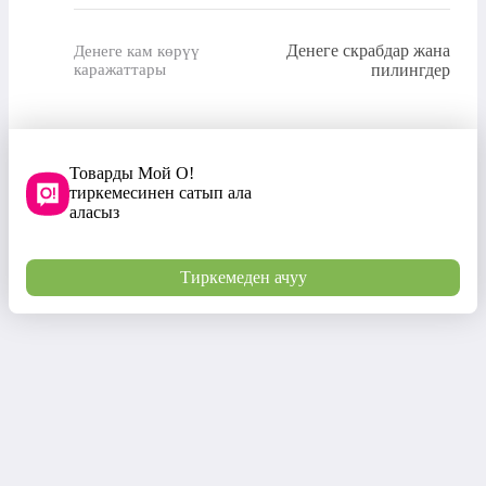
Денеге скрабдар жана
Денеге кам көрүү
каражаттары
пилингдер
Товарды Мой О!
тиркемесинен сатып ала
аласыз
Тиркемеден ачуу