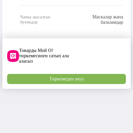
Маскалар жана
Чачка жасалган
буюмдар
бальзамдар
Товарды Мой О!
тиркемесинен сатып ала
аласыз
Тиркемеден ачуу