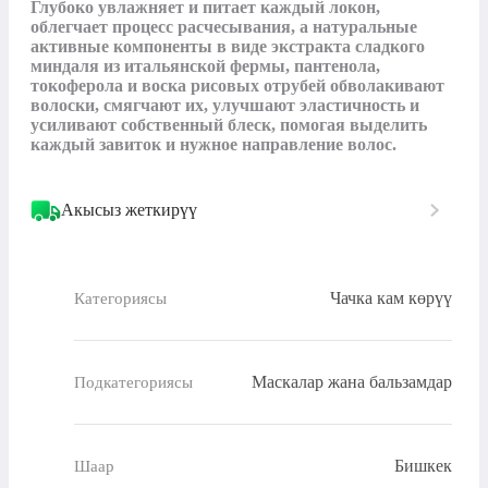
Глубоко увлажняет и питает каждый локон, 
облегчает процесс расчесывания, а натуральные 
активные компоненты в виде экстракта сладкого 
миндаля из итальянской фермы, пантенола, 
токоферола и воска рисовых отрубей обволакивают 
волоски, смягчают их, улучшают эластичность и 
усиливают собственный блеск, помогая выделить 
каждый завиток и нужное направление волос.
Акысыз жеткирүү
Чачка кам көрүү
Категориясы
Маскалар жана бальзамдар
Подкатегориясы
Бишкек
Шаар