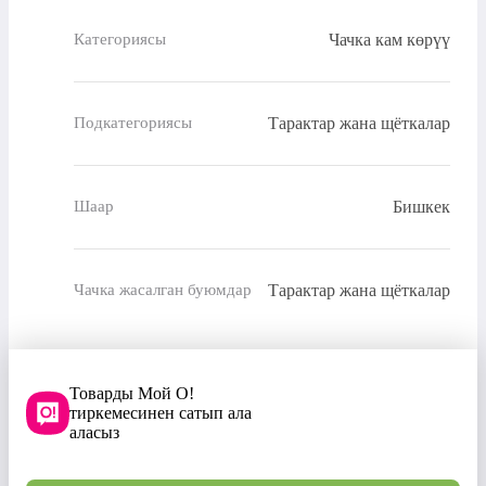
Чачка кам көрүү
Категориясы
Тарактар жана щёткалар
Подкатегориясы
Бишкек
Шаар
Тарактар жана щёткалар
Чачка жасалган буюмдар
Товарды Мой О!
тиркемесинен сатып ала
аласыз