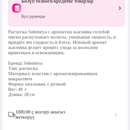
Бөлүп төлөөгө/кредитке товарлар
Бул дүкөндө
Расческа Solomeya с ароматом жасмина голубой 
мягко распутывает волосы, уменьшая ломкость, и 
придаёт им гладкость и блеск. Нежный аромат 
жасмина делает процесс ухода за волосами 
приятным и освежающим.

Бренд: Solomeya

Тип: расческа 

Материал: пластик с ароматизированным 
покрытием

Форма: овальная, с ручкой

Вес: 40  г

Длина: 20 см
1000,00
с
жогору акысыз
жеткирүү