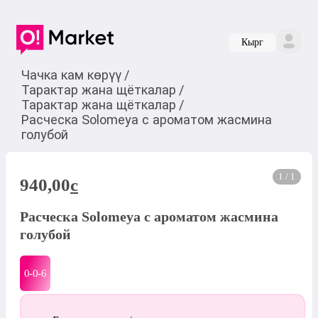
Кырг
Чачка кам көрүү
/
Тарактар жана щёткалар
/
Тарактар жана щёткалар
/
Расческа Solomeya с ароматом жасмина
голубой
1 / 1
940,00
c
Расческа Solomeya с ароматом жасмина
голубой
0-0-
6