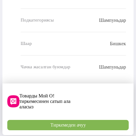
Шампуньдар
Подкатегориясы
Бишкек
Шаар
Шампуньдар
Чачка жасалган буюмдар
Товарды Мой О!
тиркемесинен сатып ала
аласыз
Тиркемеден ачуу