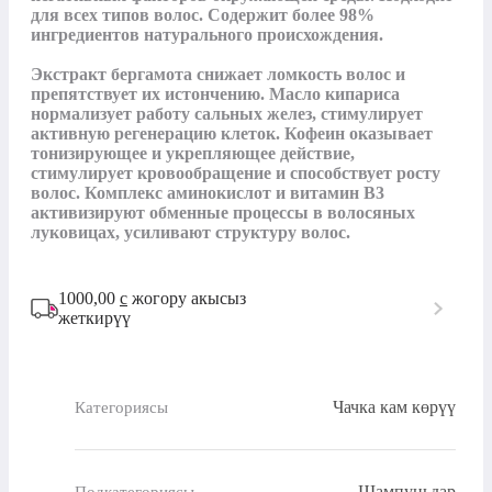
для всех типов волос. Содержит более 98% 
ингредиентов натурального происхождения. 

Экстракт бергамота снижает ломкость волос и 
препятствует их истончению. Масло кипариса 
нормализует работу сальных желез, стимулирует 
активную регенерацию клеток. Кофеин оказывает 
тонизирующее и укрепляющее действие, 
стимулирует кровообращение и способствует росту 
волос. Комплекс аминокислот и витамин В3 
активизируют обменные процессы в волосяных 
луковицах, усиливают структуру волос.
1000,00
с
жогору акысыз
жеткирүү
Чачка кам көрүү
Категориясы
Шампуньдар
Подкатегориясы