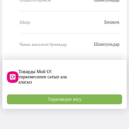
Бишкек
Шаар
Шампуньдар
Чачка жасалган буюмдар
Товарды Мой О!
тиркемесинен сатып ала
аласыз
Тиркемеден ачуу