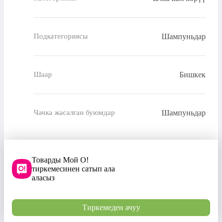
Шампуньдар
Подкатегориясы
Бишкек
Шаар
Шампуньдар
Чачка жасалган буюмдар
Товарды Мой О!
тиркемесинен сатып ала
аласыз
Тиркемеден ачуу