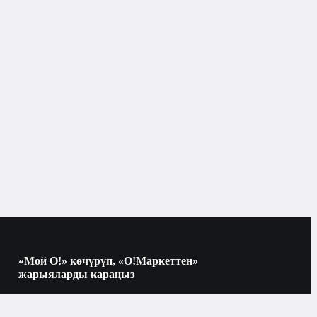
Чачка кам көрүү каражаттары
«Мой О!» көчүрүп, «О!Маркеттен»
жарыяларды караңыз
Көчүрүү үчүн камераны QR-кодго
багыттаңыз