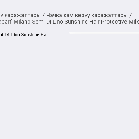
үү каражаттары
/
Чачка кам көрүү каражаттары
/
rf Milano Semi Di Lino Sunshine Hair Protective Mil
1 915,00
c
Товарды Мой О!
тиркемесинен сатып ала
Защитное молочко для 
аласыз
Lino Sunshine Hair Pro
Alfaparf Milano Semi Di Lino
несмываемое защитное молоч
время и после пребывания н
равномерно распределяется 
обеспечивает надёжную защи
воздействия окружающей ср
Формула с UV-фильтрами, а
экстрактом льна помогает с
предотвращает выгорание и
и разглаживает волосы, уст