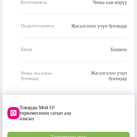
Чачка кам көрүү
Категориясы
Жасалгалоо үчүн буюмдар
Подкатегориясы
Бишкек
Шаар
Жасалгалоо үчүн
Чачка жасалган
буюмдар
буюмдар
Товарды Мой О!
тиркемесинен сатып ала
аласыз
Тиркемеден ачуу